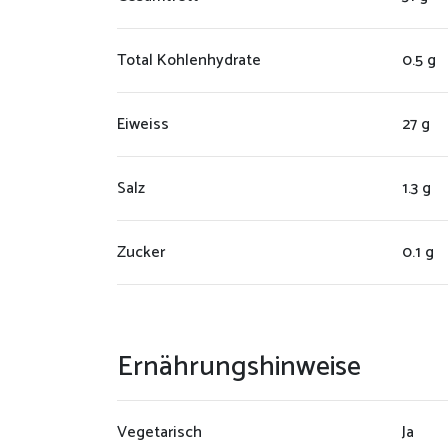
Total Kohlenhydrate
0.5 g
Eiweiss
27 g
Salz
1.3 g
Zucker
0.1 g
Ernährungshinweise
Vegetarisch
Ja