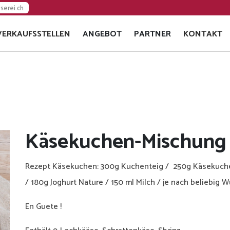
serei.ch
VERKAUFSSTELLEN
ANGEBOT
PARTNER
KONTAKT
EVENTS
VERTRIEBSPARTNER
GESCHENKE
GASTROPARTNER
APÉRO KÄSEPLATTEN
Käsekuchen-Mischung
Rezept Käsekuchen: 300g Kuchenteig / 250g Käsekuchen-
/ 180g Joghurt Nature / 150 ml Milch / je nach beliebig 
En Guete !