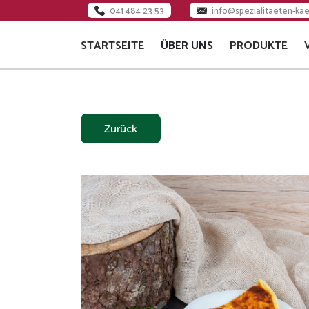
041 484 23 53
info@spezialitaeten-kae
STARTSEITE
ÜBER UNS
PRODUKTE
KÄSEREI
JOBS
TEAM
Zurück
MILCHLIEFERANTEN
VERWALTUNGSRAT