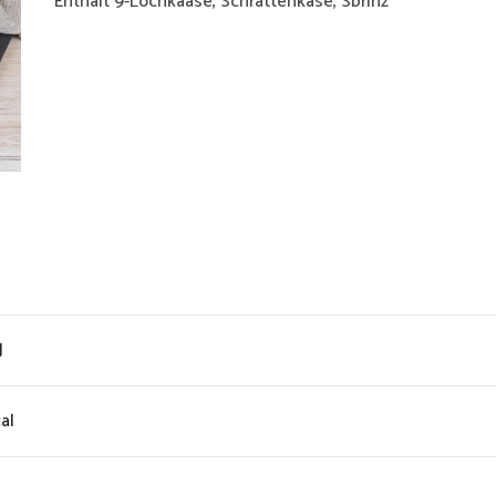
Enthält 9-Lochkääse, Schrattenkäse, Sbrinz
J
al