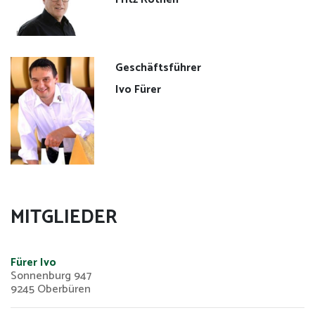
Verwaltungsrat
Produkte
Geschäftsführer
Verkaufsstellen
Ivo Fürer
Angebot
Events
Geschenke
MITGLIEDER
Apéro
Käseplatten
Fürer Ivo
Sonnenburg 947
9245 Oberbüren
Partner