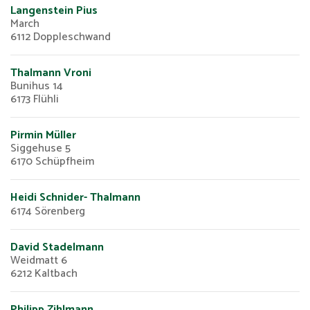
Langenstein Pius
Vertriebspartner
March
6112 Doppleschwand
Gastropartner
Thalmann Vroni
Kontakt
Bunihus 14
6173 Flühli
Pirmin Müller
Datenschutzerklärung
Siggehuse 5
6170 Schüpfheim
Impressum
Heidi Schnider- Thalmann
6174 Sörenberg
David Stadelmann
Weidmatt 6
6212 Kaltbach
Philipp Zihlmann