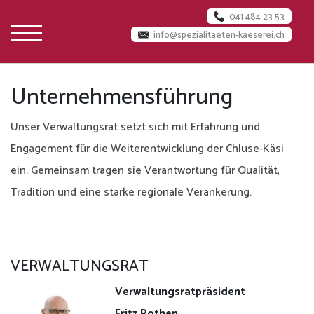
041 484 23 53
info@spezialitaeten-kaeserei.ch
Startseite
Unternehmensführung
Über
Unser Verwaltungsrat setzt sich mit Erfahrung und
uns
Engagement für die Weiterentwicklung der Chluse-Käsi
ein. Gemeinsam tragen sie Verantwortung für Qualität,
Käserei
Tradition und eine starke regionale Verankerung.
Jobs
Team
VERWALTUNGSRAT
Milchlieferanten
Verwaltungsratpräsident
Fritz Rothen